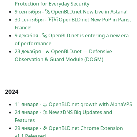
Protection for Everyday Security
9 сентября
-
🚀 OpenBLD.net Now Live in Astana!
30 сентября
-
🇫🇷 OpenBLD.net New PoP in Paris,
France!
9 декабря
-
🚀 OpenBLD.net is entering a new era
of performance
23 декабря
-
🔥 OpenBLD.net — Defensive
Observation & Guard Module (DOGM)
2024
11 января
-
🤝 OpenBLD.net growth with AlphaVPS
24 января
-
🚀 New zDNS Big Updates and
Features
29 января
-
🎉 OpenBLD.net Chrome Extension
v1.1 Released