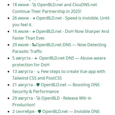
18 июня
-
🚀 OpenBLD.net and ClouDNS.net
Continue Their Partnership in 2025!
26 июня
-
🔸OpenBLD.net - Speed is invisible. Until
you feel it.
16 июля
-
🔸OpenBLD.net - DoH Now Sharper And
Faster Than Ever.
29 июля
-
🐍OpenBLD.net DNS — Now Detecting
Parasitic Traffic
5 августа
-
🔸 OpenBLD.net DNS — Abuse-aware
protection for DoH
13 августа
-
↘ Few steps to create Vue app with
Tailwind CSS and PostCSS
21 августа
-
🛡 OpenBLD.net — Boosting DNS
Security & Performance
29 августа
-
🚀 OpenBLD - Release Wllr in
Production!
2 сентября
-
🛡 OpenBLD.net — Invisible DNS