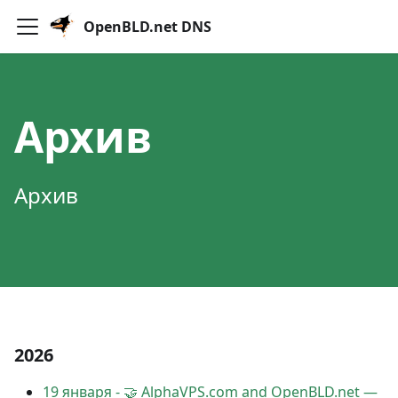
OpenBLD.net DNS
Архив
Архив
2026
19 января
-
🤝 AlphaVPS.com and OpenBLD.net —