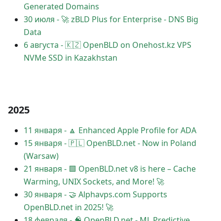
Generated Domains
30 июля
-
🚀 zBLD Plus for Enterprise - DNS Big
Data
6 августа
-
🇰🇿 OpenBLD on Onehost.kz VPS
NVMe SSD in Kazakhstan
2025
11 января
-
🔼 Enhanced Apple Profile for ADA
15 января
-
🇵🇱 OpenBLD.net - Now in Poland
(Warsaw)
21 января
-
🟩 OpenBLD.net v8 is here – Cache
Warming, UNIX Sockets, and More! 🚀
30 января
-
🤝 Alphavps.com Supports
OpenBLD.net in 2025! 🚀
18 февраля
-
🧠 OpenBLD.net - ML Predictive