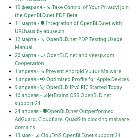
19 февраля
-
↘ Take Control of Your Privacy! Join
the OpenBLD.net PDP Beta
11 марта
-
🛡 Integration of OpenBLD.net with
URLhaus by abuse.ch
12 марта
-
↘ OpenBLD.net PDP Testing Usage
Manual
26 марта
-
🤝 OpenBLD.net and Veesp.com
Cooperation
1 апреля
-
↘ Prevent Android Vultur Malware
1 апреля
-
📢 Optimized Profile for Apple Devices
9 апреля
-
🚀 OpenBLD IPv6 RIC Started Today
16 апреля
-
🤝JetBrains OSS OpenBLD.net
support'24
24 апреля
-
🛡OpenBLD.net Outperformed
AdGuard, Cloudflare, Quad9 in blocking malware
domains
13 мая
-
🤝 ClouDNS OpenBLD.net support'24