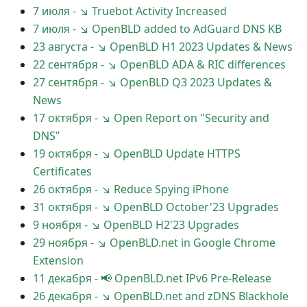
7 июля
-
↘ Truebot Activity Increased
7 июля
-
↘ OpenBLD added to AdGuard DNS KB
23 августа
-
↘ OpenBLD H1 2023 Updates & News
22 сентября
-
↘ OpenBLD ADA & RIC differences
27 сентября
-
↘ OpenBLD Q3 2023 Updates &
News
17 октября
-
↘ Open Report on "Security and
DNS"
19 октября
-
↘ OpenBLD Update HTTPS
Certificates
26 октября
-
↘ Reduce Spying iPhone
31 октября
-
↘ OpenBLD October'23 Upgrades
9 ноября
-
↘ OpenBLD H2'23 Upgrades
29 ноября
-
↘ OpenBLD.net in Google Chrome
Extension
11 декабря
-
📢 OpenBLD.net IPv6 Pre-Release
26 декабря
-
↘ OpenBLD.net and zDNS Blackhole