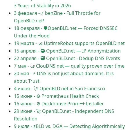
3 Years of Stability in 2026
3 февраля
-
⚡️ benZine - Full Throttle for
OpenBLD.net!
18 февраля
-
🛡OpenBLD.net — Forced DNSSEC
Under the Hood
19 марта
-
🤝 UptimeRobot supports OpenBLD.net
15 апреля
-
🥷 OpenBLD.net — IP Anonymization
22 апреля
-
🥷 OpenBLD.net - Dedup DNS Events
7 мая
-
🤝 ClouDNS.net — quality proven over time
20 мая
-
⚡ DNS is not just about domains. It is
about Trust.
4 июня
-
🚀 OpenBLD.net in San Francisco
15 июня
-
⚙️ Prometheus Health Check
16 июня
-
⚙️ Deckhouse Prom++ Installer
29 июня
-
🚀 OpenBLD.net - Independent DNS
Resolution
9 июля
-
zBLD vs. DGA — Detecting Algorithmically