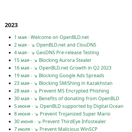
2023
1 мая
-
Welcome on OpenBLD.net
2 мая
-
↘ OpenBLD.net and ClouDNS
4 мая
-
↘ GeoDNS Pre-release Testing
15 мая
-
↘ Blocking Aurora Stealer
16 мая
-
↘ OpenBLD.net Growth in Q2 2023
19 мая
-
↘ Blocking Google Ads Spreads
23 мая
-
↘ Blocking SMiShing in Kazakhstan
28 мая
-
↘ Prevent MS Encrypted Phishing
30 мая
-
↘ Benefits of donating from OpenBLD
5 июня
-
↘ OpenBLD supported by Digital Ocean
8 июня
-
↘ Prevent Trojanized Super Mario
30 июня
-
↘ Prevent ThirdEye Infostealer
7 июля
-
↘ Prevent Malicious WinSCP