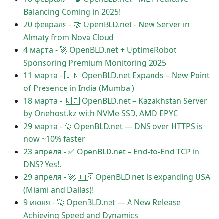
Balancing Coming in 2025!
20 февраля
-
🤝 OpenBLD.net - New Server in
Almaty from Nova Cloud
4 марта
-
🚀 OpenBLD.net + UptimeRobot
Sponsoring Premium Monitoring 2025
11 марта
-
🇮🇳 OpenBLD.net Expands – New Point
of Presence in India (Mumbai)
18 марта
-
🇰🇿 OpenBLD.net – Kazakhstan Server
by Onehost.kz with NVMe SSD, AMD EPYC
29 марта
-
🚀 OpenBLD.net — DNS over HTTPS is
now ~10% faster
23 апреля
-
✅️️️️️️️ OpenBLD.net – End-to-End TCP in
DNS? Yes!.
29 апреля
-
🚀 🇺🇸 OpenBLD.net is expanding USA
(Miami and Dallas)!
9 июня
-
🚀 OpenBLD.net — A New Release
Achieving Speed and Dynamics