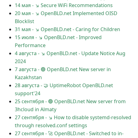
14 мая
-
↘ Secure WiFi Recommendations
20 мая
-
↘ OpenBLD.net Implemented OISD
Blocklist
31 мая
-
↘ OpenBLD.net - Caring for Children
15 июля
-
↘ OpenBLD.net - Improved
Performance
4 августа
-
↘ OpenBLD.net - Update Notice Aug
2024
7 августа
-
🟢️️️️️️ OpenBLD.net New server in
Kazakhstan
28 августа
-
🤝 UptimeRobot OpenBLD.net
support'24
25 сентября
-
🟢️️️️️️ OpenBLD.net New server from
3hcloud in Almaty
27 сентября
-
↘ How to disable systemd-resolved
through resolved.conf settings
27 сентября
-
🚀 OpenBLD.net - Switched to in-