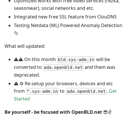
Optimized works with free video services (rezka,
seasonwar), social networks and etc.
Integrated new Free SSL feature from ClouDNS
Testing Netdata (ML) Powered Anomaly Detection
🔩
What will updated:
⚠️⚠️ On this month
will be
bld.sys-adm.in
converted to
and them was
ada.openbld.net
deprecated.
⚠️ ⚙️ Re-setup your browsers, devices and etc
from
to
.
Get
*.sys-adm.in
ada.openbld.net
Started
Be yourself - be focused with OpenBLD.net
😎✌️