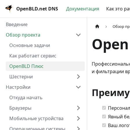
OpenBLD.net DNS
Документация
Как это р
Введение
Обзор пр
Обзор проекта
Open
Основные задачи
Как работает сервис
Профессиональна
OpenBLD Плюс
и фильтрации в
Шестерни
Настройки
Преиму
Откуда начать
Персонал
Браузеры
Явный бе
Мобильные устройства
Ваш лого
Операционные системы