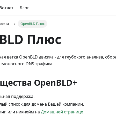
аботает
Блог
оекта
OpenBLD Плюс
BLD Плюс
я ветка OpenBLD движка - для глубокого анализа, сбора
редоносного DNS трафика.
щества OpenBLD+
ьная поддержка.
лый список для домена Вашей компании.
тип или никнейм на
Домашней странице