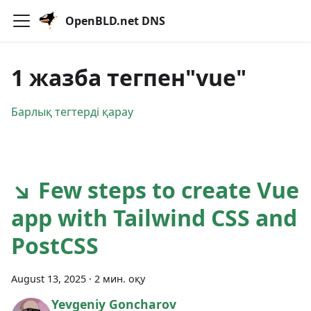
OpenBLD.net DNS
1 жазба тегпен"vue"
Барлық тегтерді қарау
↘ Few steps to create Vue
app with Tailwind CSS and
PostCSS
August 13, 2025
·
2 мин. оқу
Yevgeniy Goncharov