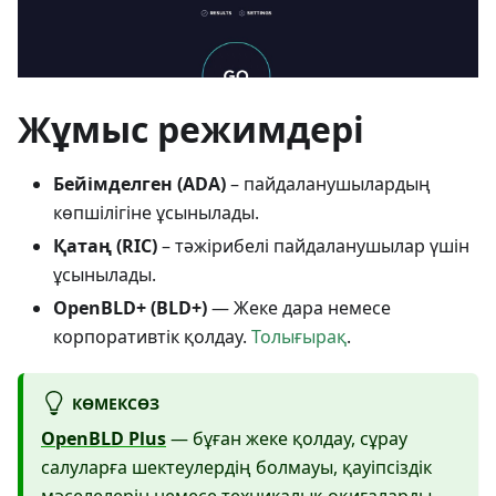
Жұмыс режимдері
Бейімделген (ADA)
– пайдаланушылардың
көпшілігіне ұсынылады.
Қатаң (RIC)
– тәжірибелі пайдаланушылар үшін
ұсынылады.
OpenBLD+ (BLD+)
— Жеке дара немесе
корпоративтік қолдау.
Толығырақ
.
КӨМЕКСӨЗ
OpenBLD Plus
— бұған жеке қолдау, сұрау
салуларға шектеулердің болмауы, қауіпсіздік
мәселелерін немесе техникалық оқиғаларды