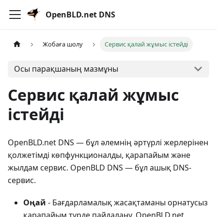
OpenBLD.net DNS
Жобаға шолу
Сервис қалай жұмыс істейді
Осы парақшаның мазмұны
Сервис қалай жұмыс
істейді
OpenBLD.net DNS — бұл әлемнің әртүрлі жерлерінен
қолжетімді көпфункционалды, қарапайым және
жылдам сервис. OpenBLD DNS — бұл ашық DNS-
сервис.
Оңай
- Бағдарламалық жасақтаманы орнатусыз
қарапайым түрде пайдалану. OpenBLD.net