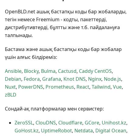
OpenBLD.net ашық бастапқы коды бар жобаларды,
тегін немесе Freemium - кодты, пакеттерді,
дистрибутивтерді, бұлтты және т.б. пайдалануға
талпынады.
Бастама және ашық бастапқы коды бар жобалар
үшін алғыс білдіреміз:
Ansible
,
Blocky
,
Bulma
,
Cactusd
,
Caddy
CentOS
,
Debian
,
Fedora
,
Grafana
,
Knot DNS
,
Nginx
,
Node.js
,
Nuxt
,
PowerDNS
,
Prometheus
,
React
,
Tailwind
,
Vue
,
zBLD
Сондай-ақ платформалар мен сервистер:
ZeroSSL
,
ClouDNS
,
Cloudflare
,
GCore
,
Unihost.kz
,
GoHost.kz
,
UptimeRobot
,
Netdata
,
Digital Ocean
,