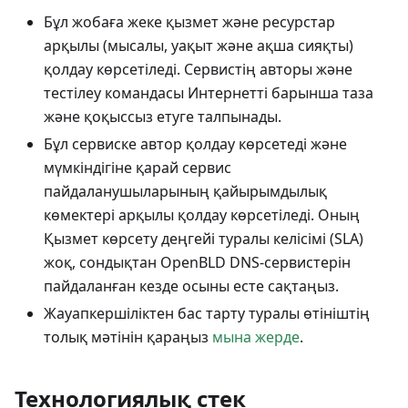
Бұл жобаға жеке қызмет және ресурстар
арқылы (мысалы, уақыт және ақша сияқты)
қолдау көрсетіледі. Сервистің авторы және
тестілеу командасы Интернетті барынша таза
және қоқыссыз етуге талпынады.
Бұл сервиске автор қолдау көрсетеді және
мүмкіндігіне қарай сервис
пайдаланушыларының қайырымдылық
көмектері арқылы қолдау көрсетіледі. Оның
Қызмет көрсету деңгейі туралы келісімі (SLA)
жоқ, сондықтан OpenBLD DNS-сервистерін
пайдаланған кезде осыны есте сақтаңыз.
Жауапкершіліктен бас тарту туралы өтініштің
толық мәтінін қараңыз
мына жерде
.
Технологиялық стек