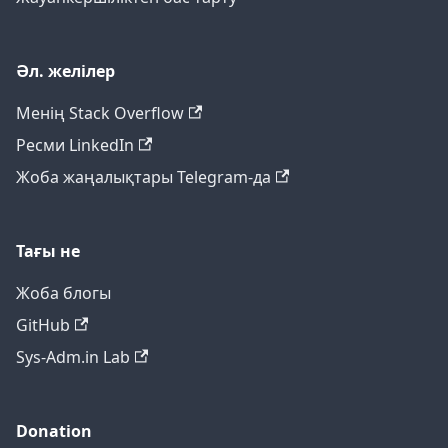
Әл. желілер
Менің Stack Overflow
Ресми LinkedIn
Жоба жаңалықтары Telegram-да
Тағы не
Жоба блогы
GitHub
Sys-Adm.in Lab
Donation