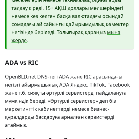
талдау кіреді. 15+ АҚШ доллары мөлшеріндегі
немесе кез келген басқа валютадағы осындай
сомадағы ай сайынғы қайырымдылық көмектер
негізінде беріледі. Толығырақ қараңыз
мына
жерде
.
ADA vs RIC
OpenBLD.net DNS-тегі ADA және RIC арасындағы
негізгі айырмашылық ADA Яндекс, TikTok, Facebook
және т.б. сияқты әртүрлі сервистерді пайдалануға
мүмкіндік береді. «Әртүрлі сервистер» деп біз
маркетингтік кабинеттерді немесе бизнес-
құралдарды басқаруға арналған сервистерді
атаймыз.