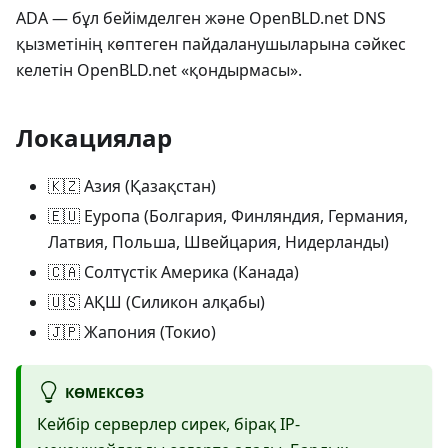
ADA — бұл бейімделген және OpenBLD.net DNS
қызметінің көптеген пайдаланушыларына сәйкес
келетін OpenBLD.net «қондырмасы».
Локациялар
🇰🇿 Азия (Қазақстан)
🇪🇺 Еуропа (Болгария, Финляндия, Германия,
Латвия, Польша, Швейцария, Нидерланды)
🇨🇦 Солтүстік Америка (Канада)
🇺🇸 АҚШ (Силикон алқабы)
🇯🇵 Жапония (Токио)
КӨМЕКСӨЗ
Кейбір серверлер сирек, бірақ IP-