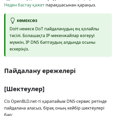
Неден бастау қажет
парақшасынан қараңыз.
КӨМЕКСӨЗ
DoH немесе DoT пайдаланудың ең қолайлы
тәсілі. Болашақта IP-мекенжайлар өзгеруі
мүмкін, IP DNS баптаудың алдында осыны
ескеріңіз.
Пайдалану ережелері
[Шектеулер]
Сіз OpenBLD.net-ті қарапайым DNS-сервис ретінде
пайдалана аласыз, бірақ оның кейбір шектеулері
бар: