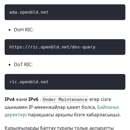
ada.openbld.net
DoH RIC:
https://ric.openbld.net/dns-query
DoT RIC:
ric.openbld.net
IPv4
және
IPv6
-
егер сізге
Under Maintenance
шынымен IP-мекенжайлар қажет болса,
Байланыс
деректері
парақшасы арқылы бізге хабарласыңыз.
Құрылғыларды баптау туралы толық ақпаратты