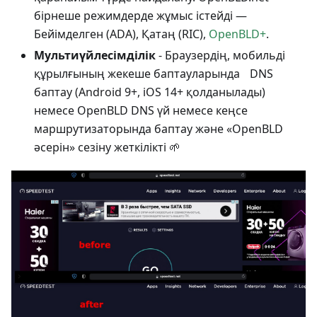
бірнеше режимдерде жұмыс істейді —
Бейімделген (ADA), Қатаң (RIC),
OpenBLD+
.
Мультиүйлесімділік
- Браузердің, мобильді
құрылғының жекеше баптауларында DNS
баптау (Android 9+, iOS 14+ қолданылады)
немесе OpenBLD DNS үй немесе кеңсе
маршрутизаторында баптау және «OpenBLD
әсерін» сезіну жеткілікті 🌱