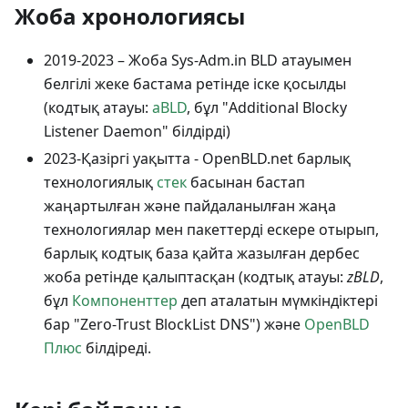
Жоба хронологиясы
2019-2023 – Жоба Sys-Adm.in BLD атауымен
белгілі жеке бастама ретінде іске қосылды
(кодтық атауы:
aBLD
, бұл "Additional Blocky
Listener Daemon" білдірді)
2023-Қазіргі уақытта - OpenBLD.net барлық
технологиялық
стек
басынан бастап
жаңартылған және пайдаланылған жаңа
технологиялар мен пакеттерді ескере отырып,
барлық кодтық база қайта жазылған дербес
жоба ретінде қалыптасқан (кодтық атауы:
zBLD
,
бұл
Компоненттер
деп аталатын мүмкіндіктері
бар "Zero-Trust BlockList DNS") және
OpenBLD
Плюс
білдіреді.