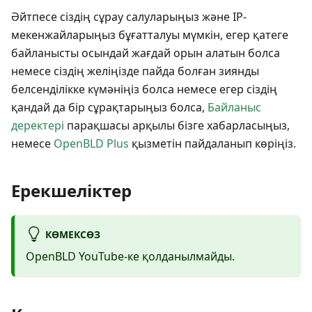
Әйтпесе сіздің сұрау салуларыңыз және IP-
мекенжайларыңыз бұғатталуы мүмкін, егер қатеге
байланысты осындай жағдай орын алатын болса
немесе сіздің желіңізде пайда болған зиянды
белсенділікке күмәніңіз болса немесе егер сіздің
қандай да бір сұрақтарыңыз болса,
Байланыс
деректері
парақшасы арқылы бізге хабарласыңыз,
немесе
OpenBLD Plus
қызметін пайдаланып көріңіз.
Ерекшеліктер
КӨМЕКСӨЗ
OpenBLD YouTube-ке қолданылмайды.