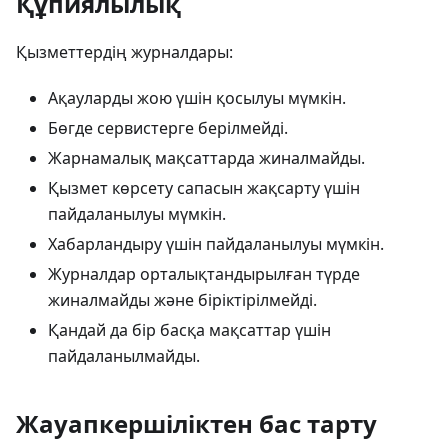
Құпиялылық
Қызметтердің журналдары:
Ақауларды жою үшін қосылуы мүмкін.
Бөгде сервистерге берілмейді.
Жарнамалық мақсаттарда жиналмайды.
Қызмет көрсету сапасын жақсарту үшін
пайдаланылуы мүмкін.
Хабарландыру үшін пайдаланылуы мүмкін.
Журналдар орталықтандырылған түрде
жиналмайды және біріктірілмейді.
Қандай да бір басқа мақсаттар үшін
пайдаланылмайды.
Жауапкершіліктен бас тарту