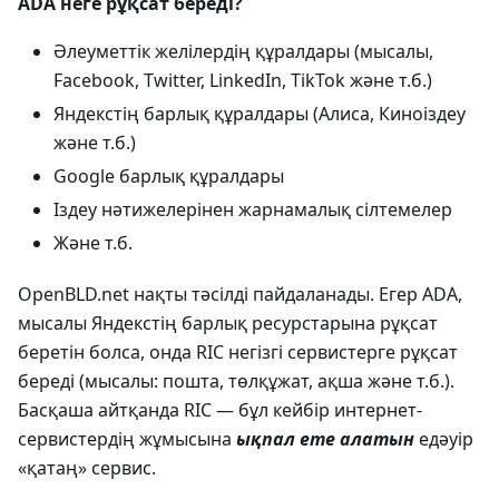
ADA неге рұқсат береді?
Әлеуметтік желілердің құралдары (мысалы,
Facebook, Twitter, LinkedIn, TikTok және т.б.)
Яндекстің барлық құралдары (Алиса, Киноіздеу
және т.б.)
Google барлық құралдары
Іздеу нәтижелерінен жарнамалық сілтемелер
Және т.б.
OpenBLD.net нақты тәсілді пайдаланады. Егер ADA,
мысалы Яндекстің барлық ресурстарына рұқсат
беретін болса, онда RIC негізгі сервистерге рұқсат
береді (мысалы: пошта, төлқұжат, ақша және т.б.).
Басқаша айтқанда RIC — бұл кейбір интернет-
сервистердің жұмысына
ықпал ете алатын
едәуір
«қатаң» сервис.