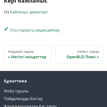
Кері байланыс
Сіз
Байланыс деректері
Осы парақты редакциялау
Алдыңғы парақ
Келесі парақ
Негізгі міндеттер
OpenBLD Плюс
Құжаттама
Жоба туралы
Пайдалануды бастау
Жауапкершіліктен бас тарту