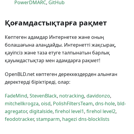
PowerDMARC
,
GitHub
Қоғамдастықтарға рақмет
Көптеген адамдар Интернетке және оның
болашағына алаңдайды. Интернетті жақсырақ,
қауіпсіз және таза етуге талпынатын барлық
қауымдастықтар мен адамдарға рақмет!
OpenBLD.net көптеген дереккөздерден алынған
деректерді біріктіреді, олар:
FadeMind
,
StevenBlack
,
notracking
,
davidonzo
,
mitchellkrogza
,
oisd
,
PolishFiltersTeam
,
dns-hole
,
bld-
agregator
,
digitalside
,
firehol level1
,
firehol level2
,
feodotracker
,
stamparm
,
hagezi dns-blocklists