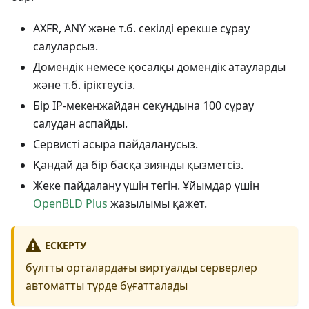
AXFR, ANY және т.б. секілді ерекше сұрау
салуларсыз.
Домендік немесе қосалқы домендік атауларды
және т.б. іріктеусіз.
Бір IP-мекенжайдан секундына 100 сұрау
салудан аспайды.
Сервисті асыра пайдаланусыз.
Қандай да бір басқа зиянды қызметсіз.
Жеке пайдалану үшін тегін. Ұйымдар үшін
OpenBLD Plus
жазылымы қажет.
ЕСКЕРТУ
бұлтты орталардағы виртуалды серверлер
автоматты түрде бұғатталады