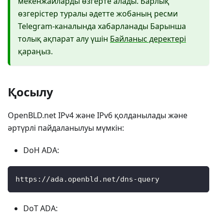
мекенжайларды өзгерте алады. Барлық
өзгерістер туралы әдетте жобаның ресми
Telegram-каналында хабарланады Барынша
толық ақпарат алу үшін
Байланыс деректері
қараңыз.
Қосылу
OpenBLD.net IPv4 және IPv6 қолданылады және
әртүрлі пайдаланылуы мүмкін:
DoH ADA:
https://ada.openbld.net/dns-query
DoT ADA: