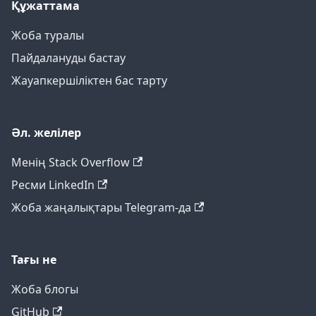
Құжаттама
Жоба туралы
Пайдалануды бастау
Жауапкершіліктен бас тарту
Әл. желілер
Менің Stack Overflow
Ресми LinkedIn
Жоба жаңалықтары Telegram-да
Тағы не
Жоба блогы
GitHub