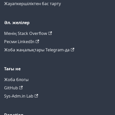
Жауапкершіліктен бас тарту
Әл. желілер
Менің Stack Overflow
Ресми LinkedIn
Жоба жаңалықтары Telegram-да
Тағы не
Жоба блогы
GitHub
Sys-Adm.in Lab