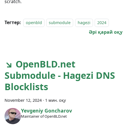
scratch.
Тегтер:
openbld
submodule
hagezi
2024
Әрі қарай оқу
↘ OpenBLD.net
Submodule - Hagezi DNS
Blocklists
November 12, 2024
·
1 мин. оқу
Yevgeniy Goncharov
Maintainer of OpenBLD.net