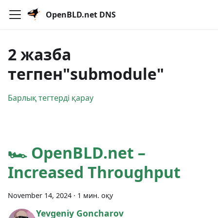
OpenBLD.net DNS
2 жазба
тегпен"submodule"
Барлық тегтерді қарау
🏎 OpenBLD.net –
Increased Throughput
November 14, 2024
·
1 мин. оқу
Yevgeniy Goncharov