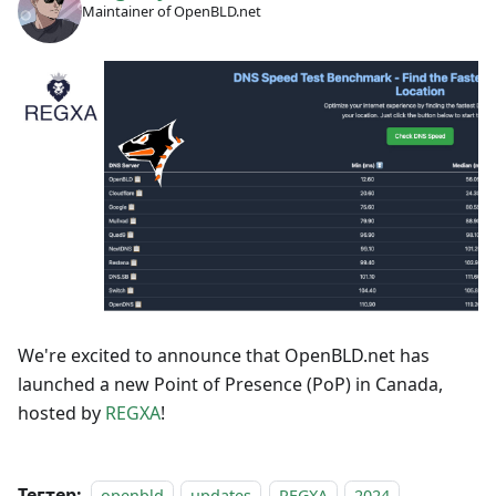
Maintainer of OpenBLD.net
We're excited to announce that OpenBLD.net has
launched a new Point of Presence (PoP) in Canada,
hosted by
REGXA
!
Тегтер:
openbld
updates
REGXA
2024