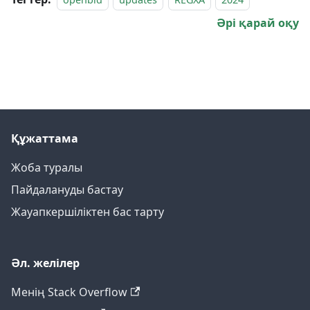
Әрі қарай оқу
Құжаттама
Жоба туралы
Пайдалануды бастау
Жауапкершіліктен бас тарту
Әл. желілер
Менің Stack Overflow