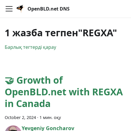
OpenBLD.net DNS
1 жазба тегпен"REGXA"
Барлық тегтерді қарау
🤝 Growth of
OpenBLD.net with REGXA
in Canada
October 2, 2024
·
1 мин. оқу
Yevgeniy Goncharov