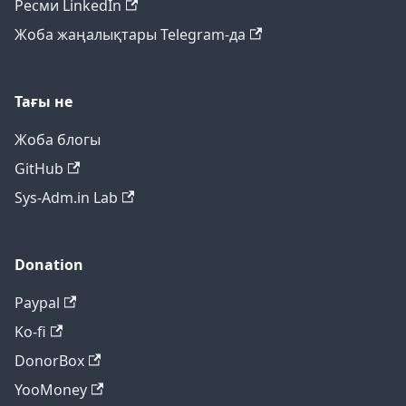
Ресми LinkedIn
Жоба жаңалықтары Telegram-да
Тағы не
Жоба блогы
GitHub
Sys-Adm.in Lab
Donation
Paypal
Ko-fi
DonorBox
YooMoney