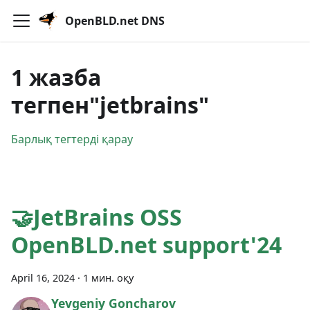
OpenBLD.net DNS
1 жазба
тегпен"jetbrains"
Барлық тегтерді қарау
🤝JetBrains OSS
OpenBLD.net support'24
April 16, 2024
·
1 мин. оқу
Yevgeniy Goncharov