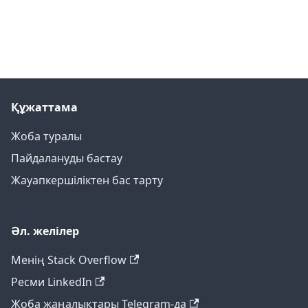
Құжаттама
Жоба туралы
Пайдалануды бастау
Жауапкершіліктен бас тарту
Әл. желілер
Менің Stack Overflow
Ресми LinkedIn
Жоба жаңалықтары Telegram-да