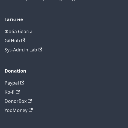
Тағы не
Жоба блогы
GitHub
Sys-Adm.in Lab
Donation
Paypal
Ko-fi
DonorBox
YooMoney