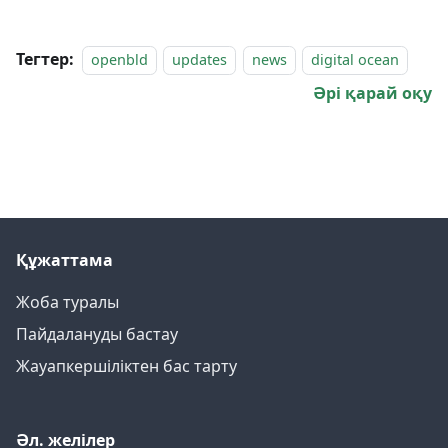
Тегтер:
openbld
updates
news
digital ocean
Әрі қарай оқу
Құжаттама
Жоба туралы
Пайдалануды бастау
Жауапкершіліктен бас тарту
Әл. желілер