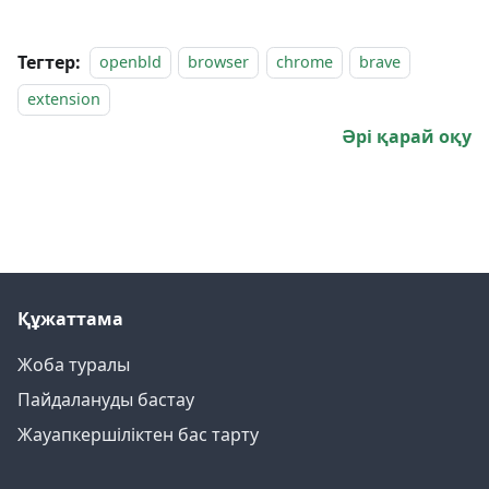
Тегтер:
openbld
browser
chrome
brave
extension
Әрі қарай оқу
Құжаттама
Жоба туралы
Пайдалануды бастау
Жауапкершіліктен бас тарту