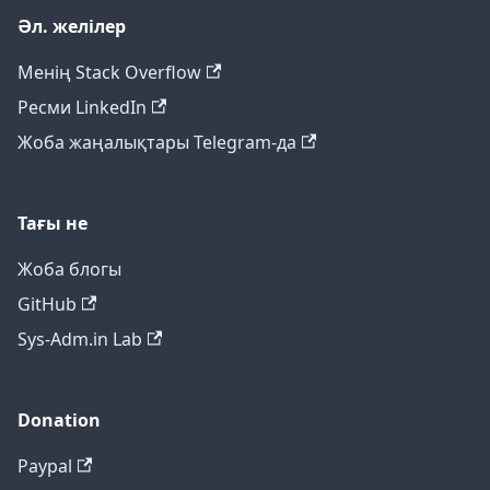
Әл. желілер
Менің Stack Overflow
Ресми LinkedIn
Жоба жаңалықтары Telegram-да
Тағы не
Жоба блогы
GitHub
Sys-Adm.in Lab
Donation
Paypal