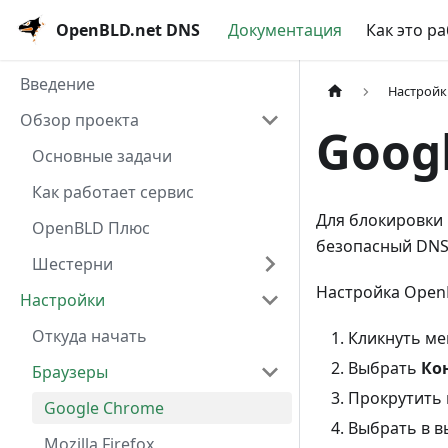
OpenBLD.net DNS
Документация
Как это р
Введение
Настройк
Обзор проекта
Goog
Основные задачи
Как работает сервис
Для блокировки 
OpenBLD Плюс
безопасный DNS 
Шестерни
Настройка OpenB
Настройки
Откуда начать
Кликнуть ме
Выбрать
Ко
Браузеры
Прокрутить 
Google Chrome
Выбрать в 
Mozilla Firefox