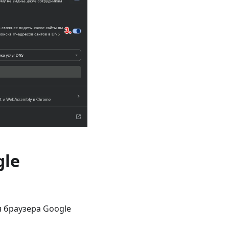
gle
 браузера Google