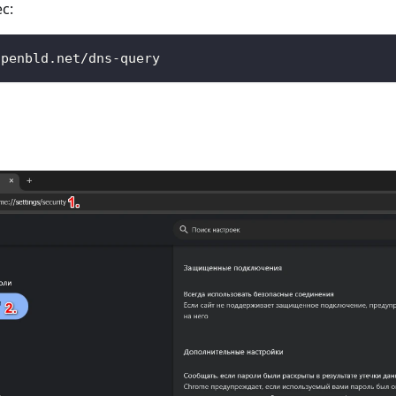
с:
openbld.net/dns-query
р