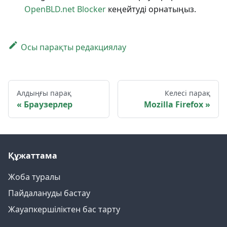
OpenBLD.net Blocker
кеңейтуді орнатыңыз.
Осы парақты редакциялау
Алдыңғы парақ
Келесі парақ
Браузерлер
Mozilla Firefox
Құжаттама
Жоба туралы
Пайдалануды бастау
Жауапкершіліктен бас тарту