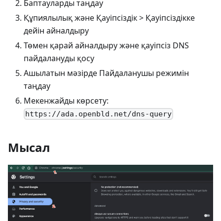
Баптауларды таңдау
Құпиялылық және Қауіпсіздік > Қауіпсіздікке
дейін айналдыру
Төмен қарай айналдыру және қауіпсіз DNS
пайдалануды қосу
Ашылатын мәзірде Пайдаланушы режимін
таңдау
Мекенжайды көрсету:
https://ada.openbld.net/dns-query
Мысал