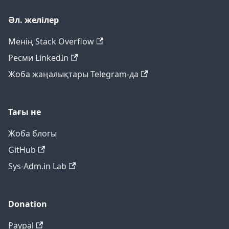
Әл. желілер
Менің Stack Overflow
Ресми LinkedIn
Жоба жаңалықтары Telegram-да
Тағы не
Жоба блогы
GitHub
Sys-Adm.in Lab
Donation
Paypal