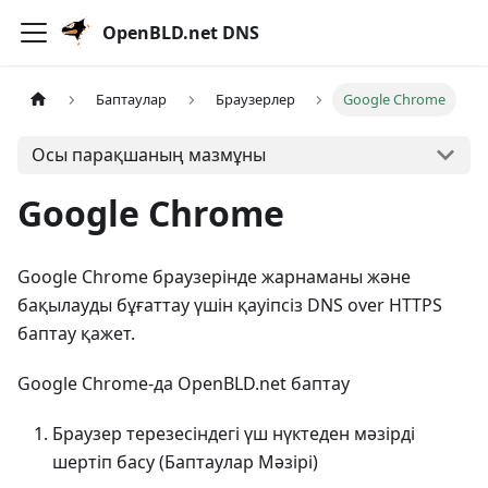
OpenBLD.net DNS
Баптаулар
Браузерлер
Google Chrome
Осы парақшаның мазмұны
Google Chrome
Google Chrome браузерінде жарнаманы және
бақылауды бұғаттау үшін қауіпсіз DNS over HTTPS
баптау қажет.
Google Chrome-да OpenBLD.net баптау
Браузер терезесіндегі үш нүктеден мәзірді
шертіп басу (Баптаулар Мәзірі)