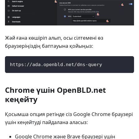
Жәй ғана көшіріп алып, осы сілтемені өз
браузеріңіздің баптауына қойыңыз:
https://ada.openbld.net/dns-query
Chrome үшін OpenBLD.net
кеңейту
Қосымша опция ретінде сіз Google Chrome браузері
үшін кеңейтуді пайдалана аласыз:
Google Chrome және Brave браузері үшін