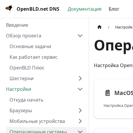
OpenBLD.net DNS
Документация
Блог
Введение
Настройк
Обзор проекта
Опер
Основные задачи
Как работает сервис
Настройка OpenB
OpenBLD Плюс
Шестерни
Настройки
📄️
MacO
Откуда начать
Настройка Open
Браузеры
Мобильные устройства
Операционные системы