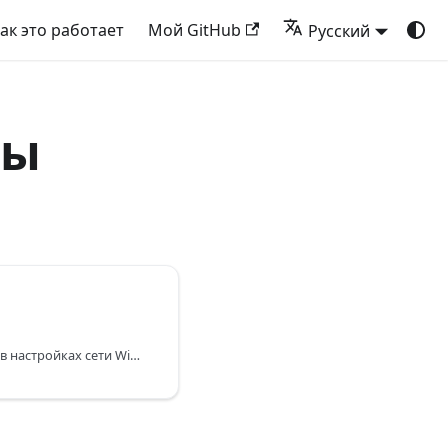
ак это работает
Мой GitHub
Русский
мы
Настройка OpenBLD.net в настройках сети Windows