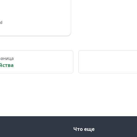
ed
раница
йства
Что еще