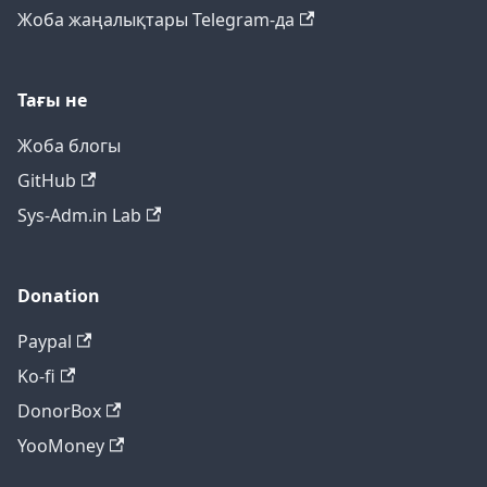
Жоба жаңалықтары Telegram-да
Тағы не
Жоба блогы
GitHub
Sys-Adm.in Lab
Donation
Paypal
Ko-fi
DonorBox
YooMoney