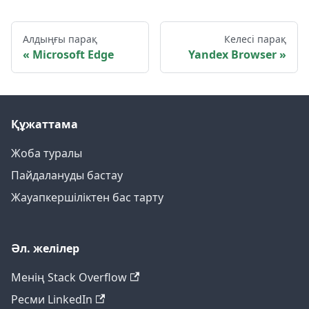
Алдыңғы парақ
Келесі парақ
Microsoft Edge
Yandex Browser
Құжаттама
Жоба туралы
Пайдалануды бастау
Жауапкершіліктен бас тарту
Әл. желілер
Менің Stack Overflow
Ресми LinkedIn