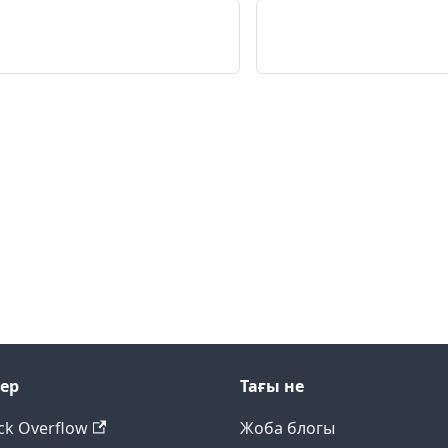
лер
Тағы не
ck Overflow
Жоба блогы