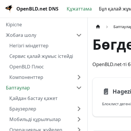
OpenBLD.net DNS
Құжаттама
Бұл қалай жұм
Кіріспе
Баптаула
Жобаға шолу
Бөгде
Негізгі міндеттер
Сервис қалай жұмыс істейді
OpenBLD.net-ті б
OpenBLD Плюс
Компоненттер
Баптаулар
📄️
Hagez
Қайдан бастау қажет
Блоклист дегені
Браузерлер
Мобильді құрылғылар
Операциялық жүйелер