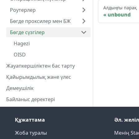
Алдыңғы парақ
Роутерлер
unbound
Бөгде проксилер мен БЖ
Бөгде сүзгілер
Hagezi
OISD
Жауапкершіліктен бас тарту
Қайырымдылық және үлес
Демеушілік
Байланыс деректері
Құжаттама
Әл. желі
Жоба туралы
Менің Sta