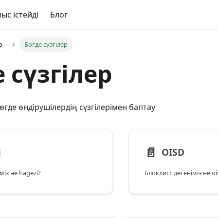
ыс істейді
Блог
р
Бөгде сүзгілер
 сүзгілер
өгде өндірушілердің сүзгілерімен баптау
📄️
i
OISD
міз не hagezi?
Блоклист дегеніміз не oi