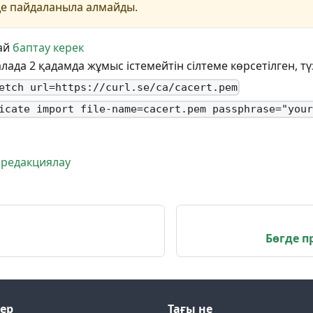
нде пайдаланыла алмайды.
лай
баптау керек
лада 2 қадамда жұмыс істемейтін сілтеме көрсетілген, түз
etch url=https://curl.se/ca/cacert.pem
icate import file-name=cacert.pem passphrase="you
 редакциялау
Бөгде п
лер
Тағы не