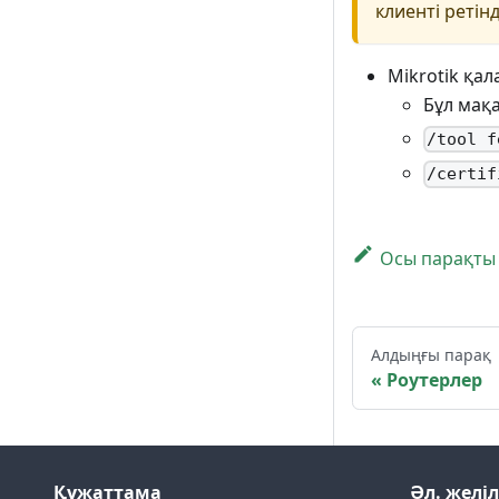
клиенті реті
Mikrotik қа
Бұл мақа
/tool f
/certif
Осы парақты
Алдыңғы парақ
Роутерлер
Құжаттама
Әл. желі