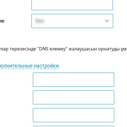
лар терезесінде "DNS елемеу" жалаушасын орнатуды ұ