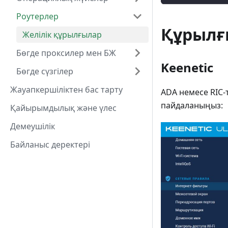
Роутерлер
Құрылғ
Желілік құрылғылар
Бөгде проксилер мен БЖ
Keenetic
Бөгде сүзгілер
Жауапкершіліктен бас тарту
ADA немесе RIC-
пайдаланыңыз:
Қайырымдылық және үлес
Демеушілік
Байланыс деректері