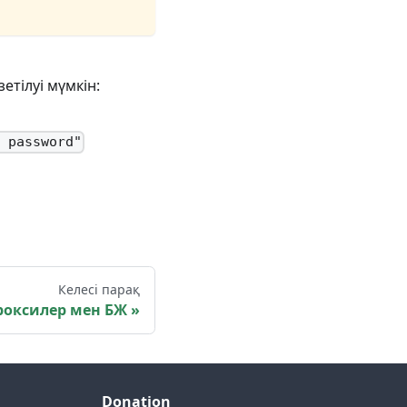
етілуі мүмкін:
r password"
Келесі парақ
роксилер мен БЖ
Donation