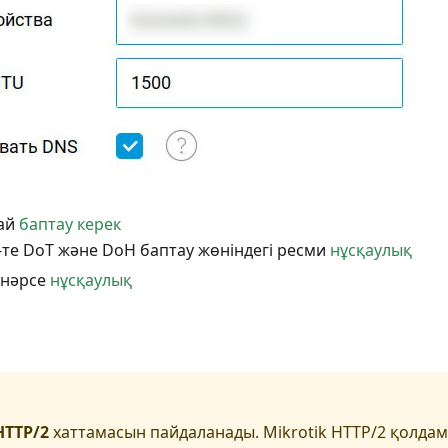
лай
баптау керек
-те DoT және DoH баптау жөніндегі ресми
нұсқаулық
 нәрсе
нұсқаулық
HTTP/2
хаттамасын пайдаланады. Mikrotik HTTP/2 қолда