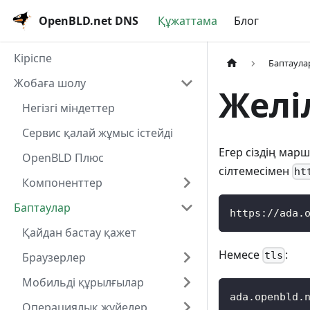
OpenBLD.net DNS
Құжаттама
Блог
Кіріспе
Баптаула
Жобаға шолу
Желі
Негізгі міндеттер
Сервис қалай жұмыс істейді
Егер сіздің мар
OpenBLD Плюс
сілтемесімен
ht
Компоненттер
Баптаулар
https://ada.
Қайдан бастау қажет
Немесе
:
tls
Браузерлер
Мобильді құрылғылар
ada.openbld.
Операциялық жүйелер