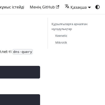
жұмыс істейді
Менің GitHub
Қазақша
Құрылғыларға арналған
нұсқаулықтар
Keenetic
Mikrotik
.net-ті
dns-query