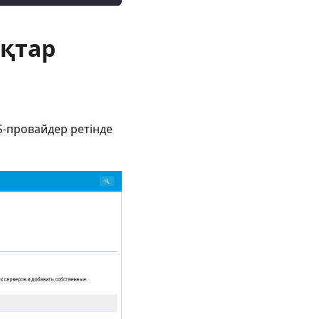
ықтар
S-провайдер ретінде