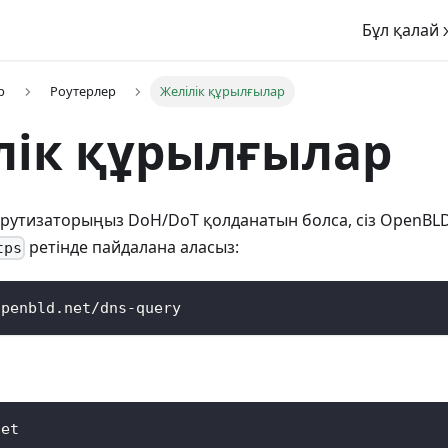
Бұл қалай 
р
Роутерлер
Желілік құрылғылар
лік құрылғылар
шрутизаторыңыз DoH/DoT қолданатын болса, сіз OpenBLD
ретінде пайдалана аласыз:
tps
openbld.net/dns-query
net