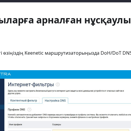
ыларға арналған нұсқаул
ті өзіңіздің Keenetic маршрутизаторыңызда DoH/DoT DN